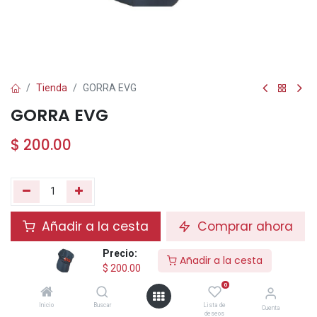
Tienda
GORRA EVG
GORRA EVG
$
200.00
Añadir a la cesta
Comprar ahora
Precio:
Agregar a la lista de deseos
Añadir a la cesta
$
200.00
0
Compartir:
Inicio
Buscar
Lista de
Cuenta
deseos