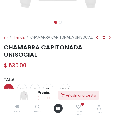
Tienda
CHAMARRA CAPITONADA UNISOCIAL
CHAMARRA CAPITONADA
UNISOCIAL
$
530.00
TALLA
CH
M
G
XG
XXG
Precio:
Añadir a la cesta
+
$
30.00
$
530.00
0
Inicio
Buscar
Lista de
Cuenta
deseos