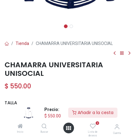
Tienda
CHAMARRA UNIVERSITARIA UNISOCIAL
CHAMARRA UNIVERSITARIA
UNISOCIAL
$
550.00
TALLA
Precio:
Añadir a la cesta
CH
M
G
XG
XXG
$
550.00
+
$
30.00
0
Inicio
Buscar
Lista de
Cuenta
deseos